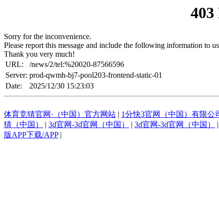
403
Sorry for the inconvenience.
Please report this message and include the following information to us
Thank you very much!
URL:
/news/2/tel:%20020-87566596
Server:
prod-qwmh-bj7-pool203-frontend-static-01
Date:
2025/12/30 15:23:03
体育竞猜官网·（中国）官方网站
|
1分快3官网（中国）有限公
猜（中国）
|
3d官网-3d官网（中国）
|
3d官网-3d官网（中国）
版APP下载/APP
|