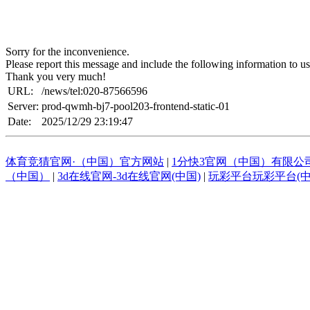
Sorry for the inconvenience.
Please report this message and include the following information to us
Thank you very much!
URL:
/news/tel:020-87566596
Server:
prod-qwmh-bj7-pool203-frontend-static-01
Date:
2025/12/29 23:19:47
体育竞猜官网·（中国）官方网站
|
1分快3官网（中国）有限公
（中国）
|
3d在线官网-3d在线官网(中国)
|
玩彩平台玩彩平台(中国